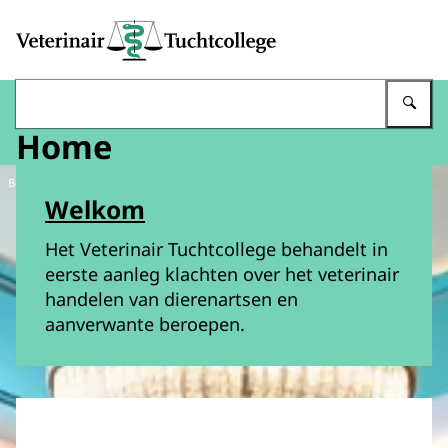
Naar de homepage van Veterinair Tuchtcollege
Vu
Home
Beeld: © VTC
Welkom
Het Veterinair Tuchtcollege behandelt in
eerste aanleg klachten over het veterinair
handelen van dierenartsen en
aanverwante beroepen.