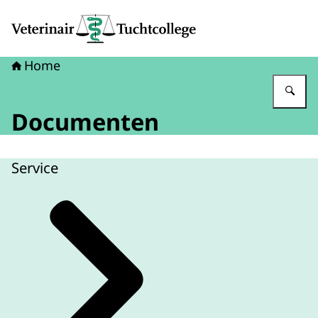
Naar de homepage van Veterinair Tuchtcollege
Home
Vu
Documenten
Service