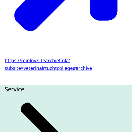
https://minlnv.sitearchief.nl/?
subsite=veterinairtuchtcollege#archive
Service