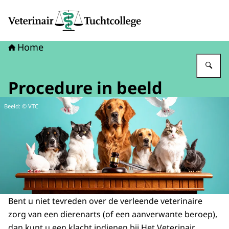
Naar de homepage van Veterinair Tuchtcollege
Home
Vu
Procedure in beeld
Beeld: © VTC
Bent u niet tevreden over de verleende veterinaire
zorg van een dierenarts (of een aanverwante beroep),
dan kunt u een klacht indienen bij Het Veterinair