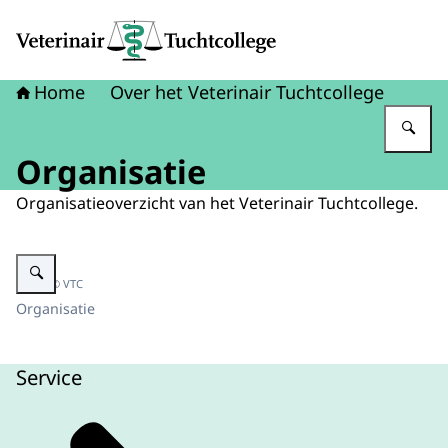
Naar de homepage van Veterinair Tuchtcollege
Home
Over het Veterinair Tuchtcollege
Vu
Organisatie
Organisatieoverzicht van het Veterinair Tuchtcollege.
Vergroot afbeelding Overzicht organisatie
Beeld: © VTC
Organisatie
Service